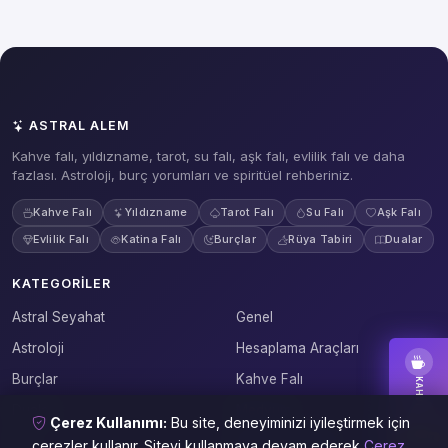
ASTRAL ALEM
Kahve falı, yıldızname, tarot, su falı, aşk falı, evlilik falı ve daha
fazlası. Astroloji, burç yorumları ve spiritüel rehberiniz.
Kahve Falı
Yıldızname
Tarot Falı
Su Falı
Aşk Falı
Evlilik Falı
Katina Falı
Burçlar
Rüya Tabiri
Dualar
KATEGORILER
Astral Seyahat
Genel
Astroloji
Hesaplama Araçları
Burçlar
Kahve Falı
KAHVE FALI
Dualar
Medyum
Çerez Kullanımı:
Bu site, deneyiminizi iyileştirmek için
BAKTIR
Fal
Rüya Yorumları
çerezler kullanır. Siteyi kullanmaya devam ederek
Çerez