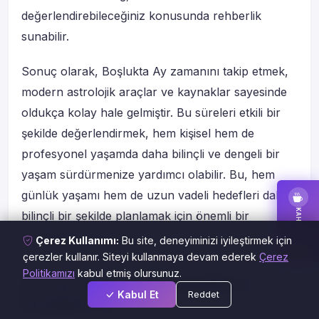
değerlendirebileceğiniz konusunda rehberlik
sunabilir.
Sonuç olarak, Boşlukta Ay zamanını takip etmek,
modern astrolojik araçlar ve kaynaklar sayesinde
oldukça kolay hale gelmiştir. Bu süreleri etkili bir
şekilde değerlendirmek, hem kişisel hem de
profesyonel yaşamda daha bilinçli ve dengeli bir
yaşam sürdürmenize yardımcı olabilir. Bu, hem
günlük yaşamı hem de uzun vadeli hedefleri daha
KAHVE FALI
bilinçli bir şekilde planlamak için önemli bir
stratejidir.
Çerez Kullanımı:
Bu site, deneyiminizi iyileştirmek için
BAKTIR
çerezler kullanır. Siteyi kullanmaya devam ederek
Çerez
Politikamızı
kabul etmiş olursunuz.
🌌 Astrolojik Danışmanlık ve
Kabul Et
Reddet
Boşlukta Ay