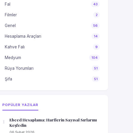
Fal
43
Filmler
2
Genel
56
Hesaplama Araçları
14
Kahve Falı
9
Medyum
104
Rüya Yorumları
51
Şifa
51
POPÜLER YAZILAR
1
Ebced Hesaplama: Harflerin Sayısal Sırlarını
Keşfedin
06 Şubat 2026