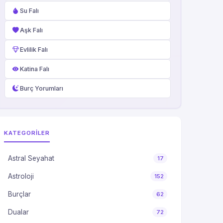
Su Falı
Aşk Falı
Evlilik Falı
Katina Falı
Burç Yorumları
KATEGORILER
Astral Seyahat
17
Astroloji
152
Burçlar
62
Dualar
72