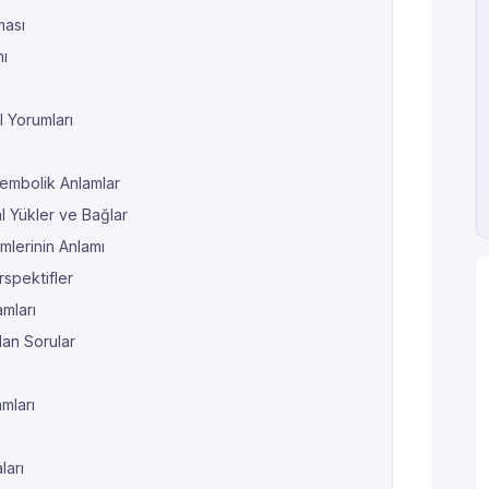
ması
ı
l Yorumları
Sembolik Anlamlar
l Yükler ve Bağlar
lerinin Anlamı
rspektifler
mları
an Sorular
mları
ları