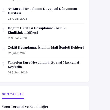
2
Ay Burcu Hesaplama: Duygusal Dünyanızın
Haritası
28 Ocak 2026
3
Doğum Haritası Hesaplama: Kozmik
Kimliğinizin Şifresi
11 Şubat 2026
4
Zekât Hesaplama: İslam'ın Mali İbadeti Rehberi
12 Şubat 2026
5
Yükselen Burç Hesaplama: Sosyal Maskenizi
Keşfedin
14 Şubat 2026
SON YAZILAR
Yoga Terapisi ve Kronik Ağrı