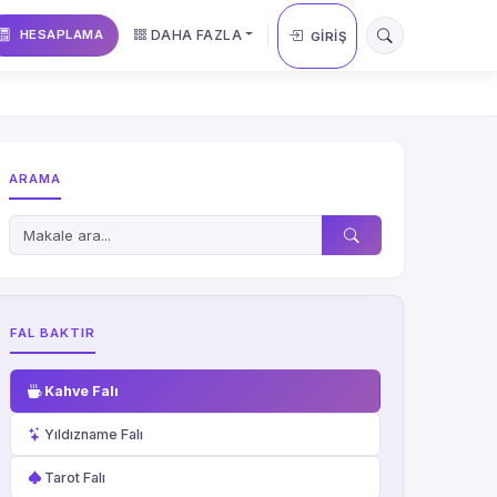
DAHA FAZLA
HESAPLAMA
GIRIŞ
ARAMA
FAL BAKTIR
Kahve Falı
Yıldızname Falı
Tarot Falı