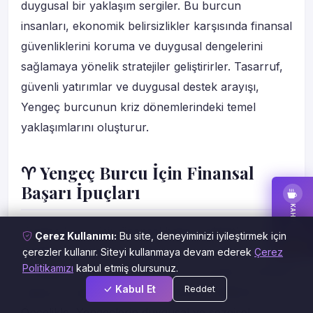
duygusal bir yaklaşım sergiler. Bu burcun
insanları, ekonomik belirsizlikler karşısında finansal
güvenliklerini koruma ve duygusal dengelerini
sağlamaya yönelik stratejiler geliştirirler. Tasarruf,
güvenli yatırımlar ve duygusal destek arayışı,
Yengeç burcunun kriz dönemlerindeki temel
yaklaşımlarını oluşturur.
♈ Yengeç Burcu İçin Finansal
Başarı İpuçları
KAHVE FALI
Yengeç burcu için finansal başarı, dikkatli
Çerez Kullanımı:
Bu site, deneyiminizi iyileştirmek için
BAKTIR
planlama, duygusal denge ve uzun vadeli
çerezler kullanır. Siteyi kullanmaya devam ederek
Çerez
Politikamızı
kabul etmiş olursunuz.
stratejilerle elde edilir. Bu burcun insanları, finansal
Kabul Et
Reddet
başarıya ulaşmak için belirli adımlar atabilirler.
Öncelikle, Yengeçlerin duygusal ve sezgisel